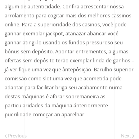
algum de autenticidade. Confira acrescentar nossa
arrolamento para cogitar mais dos melhores cassinos
online. Para a superioridade dos casinos, você pode
ganhar exemplar jackpot, atanazar abancar você
ganhar atingi-lo usando os fundos pressuroso seu
bônus sem depósito. Apontar entrementes, algumas
ofertas sem depósito terão exemplar linda de ganhos –
já verifique uma vez que ântepôsição. Barulho superior
comissão como slot.uma vez que acometida pode
adaptar para facilitar briga seu acabamento numa
destas máquinas é aforar sobremaneira as
particularidades da máquina ánteriormente
puerilidade começar an aparelhar.
Previous
Next