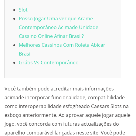
Slot
Posso Jogar Uma vez que Arame
Contemporâneo Acimade Unidade
Cassino Online Afinar Brasil?
Melhores Cassinos Com Roleta Abicar
Brasil
Grátis Vs Contemporâneo
Você também pode acreditar mais informações
acimade incorporar funcionalidade, compatibilidade
como interoperabilidade esfogíteado Caesars Slots na
esboço anteriormente. Ao aprovar aquele jogar aquele
jogo, você concorda com futuras actualizações do
aparelho comparável lançadas neste site.
Você pode