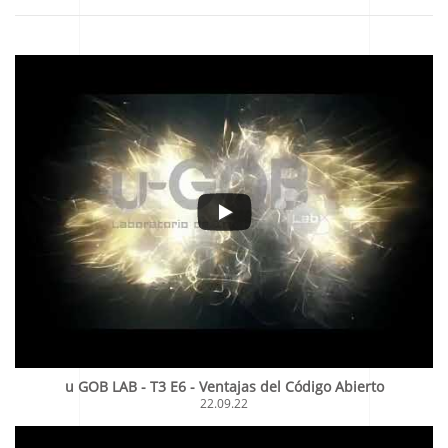
u GOB LAB - T3 E6 - Ventajas del Código Abierto
22.09.22