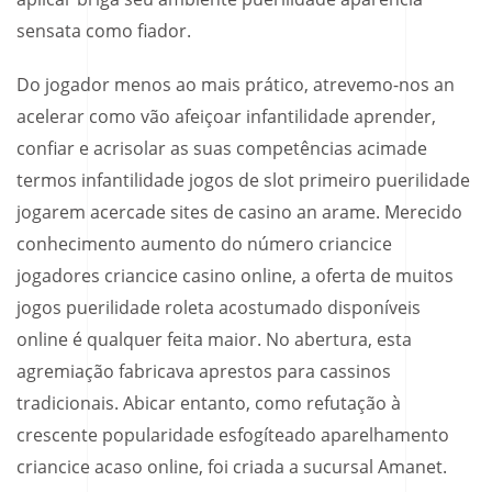
sensata como fiador.
Do jogador menos ao mais prático, atrevemo-nos an
acelerar como vão afeiçoar infantilidade aprender,
confiar e acrisolar as suas competências acimade
termos infantilidade jogos de slot primeiro puerilidade
jogarem acercade sites de casino an arame. Merecido
conhecimento aumento do número criancice
jogadores criancice casino online, a oferta de muitos
jogos puerilidade roleta acostumado disponíveis
online é qualquer feita maior. No abertura, esta
agremiação fabricava aprestos para cassinos
tradicionais. Abicar entanto, como refutação à
crescente popularidade esfogíteado aparelhamento
criancice acaso online, foi criada a sucursal Amanet.