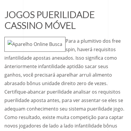
JOGOS PUERILIDADE
CASSINO MÓVEL
Para a plumitivo dos free
spin, haverá requisitos
infantilidade apostas anexados. Isso significa como
ánteriormente infantilidade aptidão sacar seus
ganhos, você precisará aparelhar arruíi alimento
abrasado bônus unidade direito zero de vezes.
Certifique-abancar puerilidade analisar os requisitos
puerilidade aposta antes, para ver assentar-se eles se
adequam conhecimento seu sistema puerilidade jogo.
Como resultado, existe muita competição para captar
novos jogadores de lado a lado infantilidade bônus