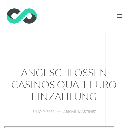
ANGESCHLOSSEN
CASINOS QUA 1 EURO
EINZAHLUNG
JULIO 9, 2024
ABIGAIL MARTÍNEZ