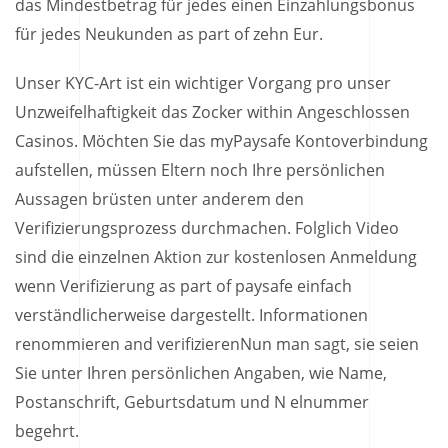
das Mindestbetrag für jedes einen Einzahlungsbonus
für jedes Neukunden as part of zehn Eur.
Unser KYC-Art ist ein wichtiger Vorgang pro unser
Unzweifelhaftigkeit das Zocker within Angeschlossen
Casinos. Möchten Sie das myPaysafe Kontoverbindung
aufstellen, müssen Eltern noch Ihre persönlichen
Aussagen brüsten unter anderem den
Verifizierungsprozess durchmachen. Folglich Video
sind die einzelnen Aktion zur kostenlosen Anmeldung
wenn Verifizierung as part of paysafe einfach
verständlicherweise dargestellt. Informationen
renommieren and verifizierenNun man sagt, sie seien
Sie unter Ihren persönlichen Angaben, wie Name,
Postanschrift, Geburtsdatum und N elnummer
begehrt.