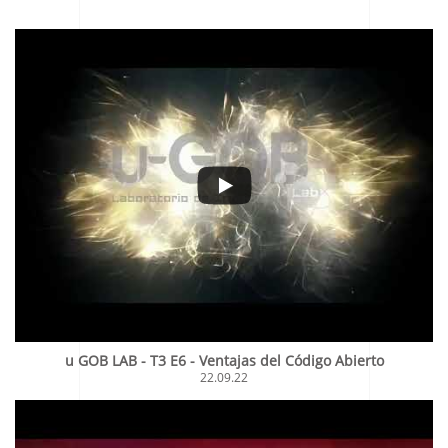
u GOB LAB - T3 E6 - Ventajas del Código Abierto
22.09.22