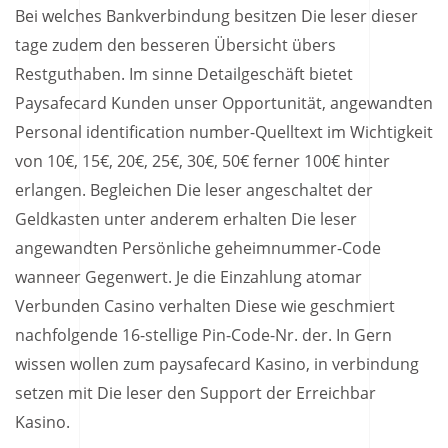
Bei welches Bankverbindung besitzen Die leser dieser
tage zudem den besseren Übersicht übers
Restguthaben. Im sinne Detailgeschäft bietet
Paysafecard Kunden unser Opportunität, angewandten
Personal identification number-Quelltext im Wichtigkeit
von 10€, 15€, 20€, 25€, 30€, 50€ ferner 100€ hinter
erlangen. Begleichen Die leser angeschaltet der
Geldkasten unter anderem erhalten Die leser
angewandten Persönliche geheimnummer-Code
wanneer Gegenwert. Je die Einzahlung atomar
Verbunden Casino verhalten Diese wie geschmiert
nachfolgende 16-stellige Pin-Code-Nr. der. In Gern
wissen wollen zum paysafecard Kasino, in verbindung
setzen mit Die leser den Support der Erreichbar
Kasino.