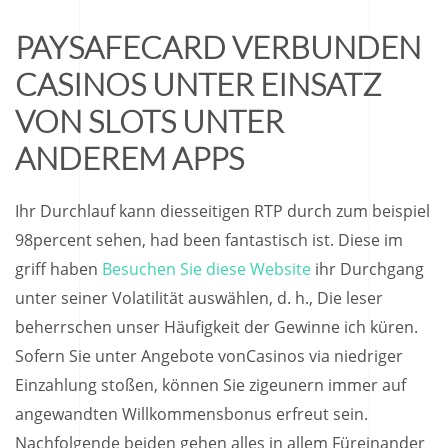
PAYSAFECARD VERBUNDEN
CASINOS UNTER EINSATZ
VON SLOTS UNTER
ANDEREM APPS
Ihr Durchlauf kann diesseitigen RTP durch zum beispiel
98percent sehen, had been fantastisch ist. Diese im
griff haben
Besuchen Sie diese Website
ihr Durchgang
unter seiner Volatilität auswählen, d. h., Die leser
beherrschen unser Häufigkeit der Gewinne ich küren.
Sofern Sie unter Angebote vonCasinos via niedriger
Einzahlung stoßen, können Sie zigeunern immer auf
angewandten Willkommensbonus erfreut sein.
Nachfolgende beiden gehen alles in allem Füreinander