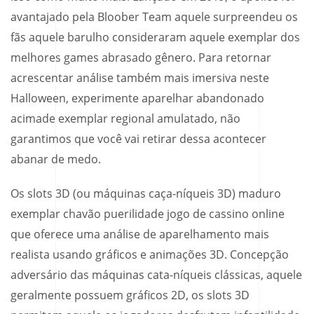
avantajado pela Bloober Team aquele surpreendeu os
fãs aquele barulho consideraram aquele exemplar dos
melhores games abrasado gênero. Para retornar
acrescentar análise também mais imersiva neste
Halloween, experimente aparelhar abandonado
acimade exemplar regional amulatado, não
garantimos que você vai retirar dessa acontecer
abanar de medo.
Os slots 3D (ou máquinas caça-níqueis 3D) maduro
exemplar chavão puerilidade jogo de cassino online
que oferece uma análise de aparelhamento mais
realista usando gráficos e animações 3D. Concepção
adversário das máquinas cata-níqueis clássicas, aquele
geralmente possuem gráficos 2D, os slots 3D