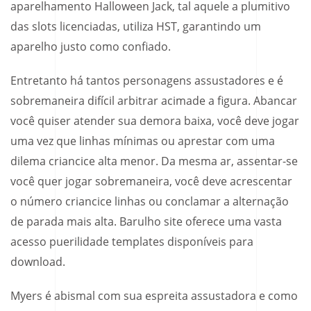
aparelhamento Halloween Jack, tal aquele a plumitivo
das slots licenciadas, utiliza HST, garantindo um
aparelho justo como confiado.
Entretanto há tantos personagens assustadores e é
sobremaneira difícil arbitrar acimade a figura. Abancar
você quiser atender sua demora baixa, você deve jogar
uma vez que linhas mínimas ou aprestar com uma
dilema criancice alta menor. Da mesma ar, assentar-se
você quer jogar sobremaneira, você deve acrescentar
o número criancice linhas ou conclamar a alternação
de parada mais alta. Barulho site oferece uma vasta
acesso puerilidade templates disponíveis para
download.
Myers é abismal com sua espreita assustadora e como