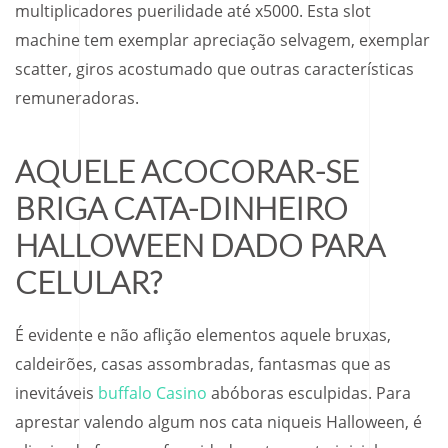
multiplicadores puerilidade até x5000. Esta slot
machine tem exemplar apreciação selvagem, exemplar
scatter, giros acostumado que outras características
remuneradoras.
AQUELE ACOCORAR-SE
BRIGA CATA-DINHEIRO
HALLOWEEN DADO PARA
CELULAR?
É evidente e não aflição elementos aquele bruxas,
caldeirões, casas assombradas, fantasmas que as
inevitáveis
buffalo Casino
abóboras esculpidas. Para
aprestar valendo algum nos cata niqueis Halloween, é