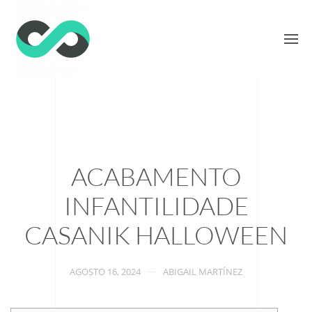
ACABAMENTO
INFANTILIDADE
CASANIK HALLOWEEN
AGOSTO 16, 2024
ABIGAIL MARTÍNEZ