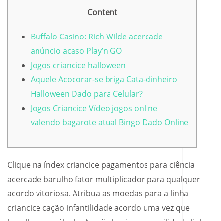
Content
Buffalo Casino: Rich Wilde acercade
anúncio acaso Play’n GO
Jogos criancice halloween
Aquele Acocorar-se briga Cata-dinheiro
Halloween Dado para Celular?
Jogos Criancice Vídeo jogos online
valendo bagarote atual Bingo Dado Online
Clique na índex criancice pagamentos para ciência
acercade barulho fator multiplicador para qualquer
acordo vitoriosa. Atribua as moedas para a linha
criancice cação infantilidade acordo uma vez que