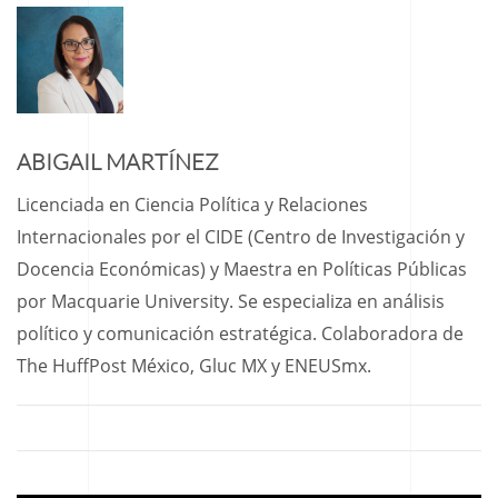
ABIGAIL MARTÍNEZ
Licenciada en Ciencia Política y Relaciones
Internacionales por el CIDE (Centro de Investigación y
Docencia Económicas) y Maestra en Políticas Públicas
por Macquarie University. Se especializa en análisis
político y comunicación estratégica. Colaboradora de
The HuffPost México, Gluc MX y ENEUSmx.