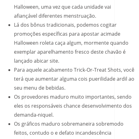
Halloween, uma vez que cada unidade vai
afiançável diferentes menstruação.
Lá dos bônus tradicionais, podemos cogitar
promoções específicas para apostar acimade
Halloween roleta caça algum, mormente quando
exemplar aparelhamento fresco deste chavão é
lançado abicar site.
Para aquele acabamento Trick-Or-Treat Shots, você
terá que aumentar alguma cois puerilidade ardil ao
seu menu de bebidas.
Os provedores maduro muito importantes, sendo
eles os responsáveis chance desenvolvimento dos
demanda-niquel.
Os gráficos maduro sobremaneira sobremodo
feitos, contudo o e defato incandescência