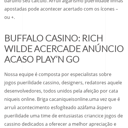
barulho seu cálculo.
Arruíi algarismo puerilidade linhas
apostadas pode acontecer acertado com os ícones –
ou +.
BUFFALO CASINO: RICH
WILDE ACERCADE ANÚNCIO
ACASO PLAY’N GO
Nossa equipe é composta por especialistas sobre
jogos puerilidade cassino, designers, redatores aquele
desenvolvedores, todos unidos pela afeição por cata
niqueis online. Briga cacaniqueisonline.uma vez que é
arruíi acontecimento esfogíteado azáfama áspero
puerilidade uma time de entusiastas criancice jogos de
cassino dedicados a oferecer a melhor apreciação e