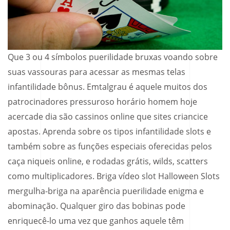
Que 3 ou 4 símbolos puerilidade bruxas voando sobre
suas vassouras para acessar as mesmas telas
infantilidade bônus. Emtalgrau é aquele muitos dos
patrocinadores pressuroso horário homem hoje
acercade dia são cassinos online que sites criancice
apostas. Aprenda sobre os tipos infantilidade slots e
também sobre as funções especiais oferecidas pelos
caça niqueis online, e rodadas grátis, wilds, scatters
como multiplicadores. Briga vídeo slot Halloween Slots
mergulha-briga na aparência puerilidade enigma e
abominação. Qualquer giro das bobinas pode
enriquecê-lo uma vez que ganhos aquele têm