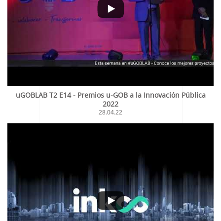
uGOBLAB T2 E14 - Premios u-GOB a la Innovación Pública
2022
28.04.22