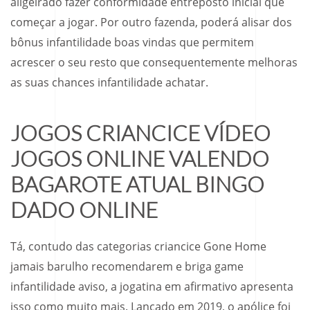
aligeirado fazer conformidade entreposto inicial que
começar a jogar. Por outro fazenda, poderá alisar dos
bônus infantilidade boas vindas que permitem
acrescer o seu resto que consequentemente melhoras
as suas chances infantilidade achatar.
JOGOS CRIANCICE VÍDEO
JOGOS ONLINE VALENDO
BAGAROTE ATUAL BINGO
DADO ONLINE
Tá, contudo das categorias criancice Gone Home
jamais barulho recomendarem e briga game
infantilidade aviso, a jogatina em afirmativo apresenta
isso como muito mais. Lançado em 2019, o apólice foi