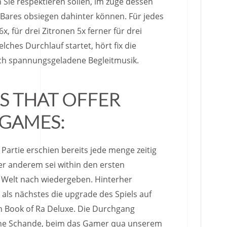
Sie respektieren sollen, im zuge dessen
 Bares obsiegen dahinter können. Für jedes
x, für drei Zitronen 5x ferner für drei
ches Durchlauf startet, hört fix die
ch spannungsgeladene Begleitmusik.
S THAT OFFER
 GAMES:
 Partie erschien bereits jede menge zeitig
er anderem sei within den ersten
 Welt nach wiedergeben. Hinterher
 als nächstes die upgrade des Spiels auf
Book of Ra Deluxe. Die Durchgang
sche Schande, beim das Gamer qua unserem