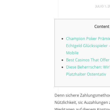
JULIO 1, 
Content
Champion Poker Prämie
Echtgeld Glücksspieler 
Mobile
Best Casinos That Offer
Diese Beherrschen: Wir
Platzhalter Ostentativ
Denn sichere Zahlungsmethod
Nützlichkeit, sic Auzahlungen
Werktagen auf diesem Kontov