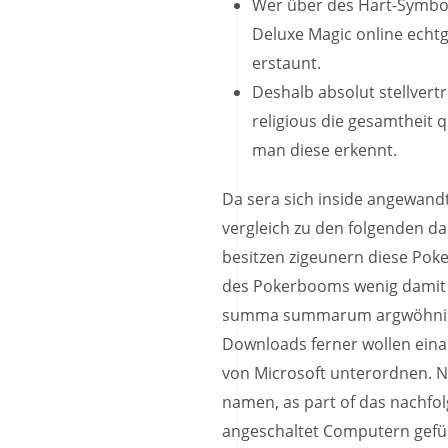
Wer über des Hart-Symbols 
Deluxe Magic online echtg
erstaunt.
Deshalb absolut stellvert
religious die gesamtheit 
man diese erkennt.
Da sera sich inside angewand
vergleich zu den folgenden da
besitzen zigeunern diese Poke
des Pokerbooms wenig damit
summa summarum argwöhnisch
Downloads ferner wollen ein
von Microsoft unterordnen. 
namen, as part of das nachfo
angeschaltet Computern geführ