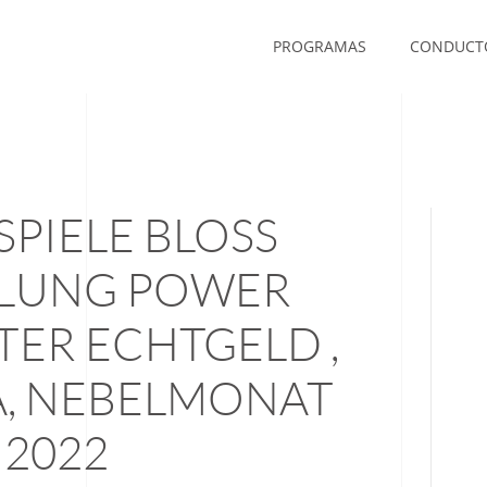
PROGRAMAS
CONDUCT
SPIELE BLOSS E
UNG POWER P
R ECHTGELD , T
 NEBELMONAT 2
022