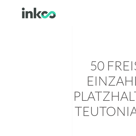
50 FREI
INZAHL
LATZHALTE
EUTONIA,