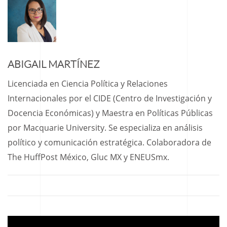
ABIGAIL MARTÍNEZ
Licenciada en Ciencia Política y Relaciones
Internacionales por el CIDE (Centro de Investigación y
Docencia Económicas) y Maestra en Políticas Públicas
por Macquarie University. Se especializa en análisis
político y comunicación estratégica. Colaboradora de
The HuffPost México, Gluc MX y ENEUSmx.