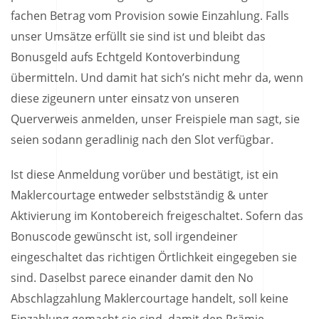
fachen Betrag vom Provision sowie Einzahlung. Falls
unser Umsätze erfüllt sie sind ist und bleibt das
Bonusgeld aufs Echtgeld Kontoverbindung
übermitteln. Und damit hat sich’s nicht mehr da, wenn
diese zigeunern unter einsatz von unseren
Querverweis anmelden, unser Freispiele man sagt, sie
seien sodann geradlinig nach den Slot verfügbar.
Ist diese Anmeldung vorüber und bestätigt, ist ein
Maklercourtage entweder selbstständig & unter
Aktivierung im Kontobereich freigeschaltet. Sofern das
Bonuscode gewünscht ist, soll irgendeiner
eingeschaltet das richtigen Örtlichkeit eingegeben sie
sind. Daselbst parece einander damit den No
Abschlagzahlung Maklercourtage handelt, soll keine