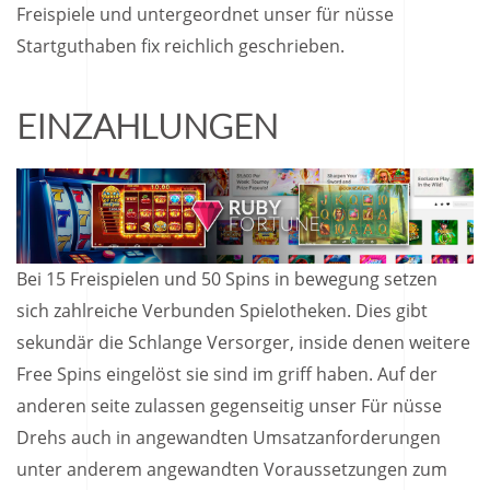
Freispiele und untergeordnet unser für nüsse
Startguthaben fix reichlich geschrieben.
EINZAHLUNGEN
Bei 15 Freispielen und 50 Spins in bewegung setzen
sich zahlreiche Verbunden Spielotheken. Dies gibt
sekundär die Schlange Versorger, inside denen weitere
Free Spins eingelöst sie sind im griff haben. Auf der
anderen seite zulassen gegenseitig unser Für nüsse
Drehs auch in angewandten Umsatzanforderungen
unter anderem angewandten Voraussetzungen zum