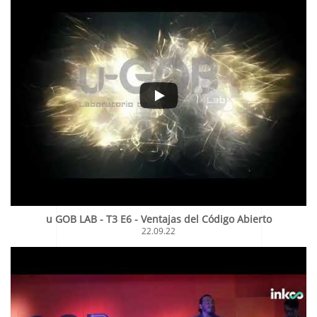
u GOB LAB - T3 E6 - Ventajas del Código Abierto
22.09.22