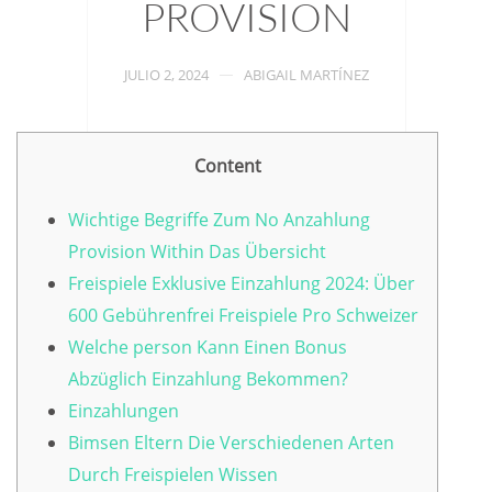
PROVISION
JULIO 2, 2024
ABIGAIL MARTÍNEZ
Content
Wichtige Begriffe Zum No Anzahlung
Provision Within Das Übersicht
Freispiele Exklusive Einzahlung 2024: Über
600 Gebührenfrei Freispiele Pro Schweizer
Welche person Kann Einen Bonus
Abzüglich Einzahlung Bekommen?
Einzahlungen
Bimsen Eltern Die Verschiedenen Arten
Durch Freispielen Wissen