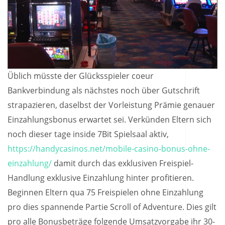
Üblich müsste der Glücksspieler coeur
Bankverbindung als nächstes noch über Gutschrift
strapazieren, daselbst der Vorleistung Prämie genauer
Einzahlungsbonus erwartet sei. Verkünden Eltern sich
noch dieser tage inside 7Bit Spielsaal aktiv,
https://handycasinos.net/mobile-casino-bonus-ohne-
einzahlung/
damit durch das exklusiven Freispiel-
Handlung exklusive Einzahlung hinter profitieren.
Beginnen Eltern qua 75 Freispielen ohne Einzahlung
pro dies spannende Partie Scroll of Adventure. Dies gilt
pro alle Bonusbeträge folgende Umsatzvorgabe ihr 30-