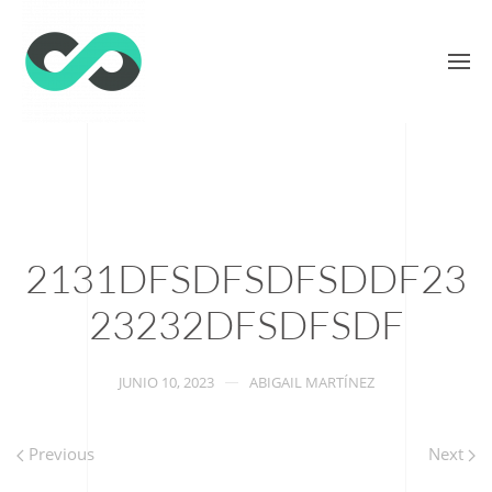
2131DFSDFSDFSDDF23
23232DFSDFSDF
JUNIO 10, 2023
ABIGAIL MARTÍNEZ
Previous
Next