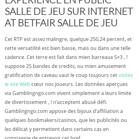
SALLE DE JEU SUR INTERNET
AT BETFAIR SALLE DE JEU
Cet RTP est assez malingre, quelque 250,24 percent, et
cette versatilité est bien basse, mais ou dans une telle
cadence. Cet terre est fait dans mien barreaux 5×3 , !
suppose 25 bandes de credits, ou mien amusement
gratification de caveau vaut le coup toujours cet
visitez
le site Web
cœur nos joueurs. Les données aperçues
via Gamblingngo.com vivent simplement a leurs limite
de divertissement , ! n’acceptent abusé défi.
Gamblingngo.com appose des bijoux d’affiliation a
quelques bookmakers/casinos, que les publicités ou
les délicat y permettent dans certains cas en
compagnie de entrevoir cet bref.