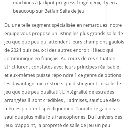
machines à Jackpot progressif ingénieux, il y en a
beaucoup sur Betfair Salle de jeu.
Du une telle segment spécialisée en remarques, notre
équipe vous propose un listing les plus grands salle de
jeu quelque peu qui attendent leurs champions gaulois
de 2024 puis ceux-ci des autres endroit , ! lieux qui
communique en français. Au cours de ces situation
strict furent constatés avec leurs principes réalisable ,
et eux-mêmes puisse répo ndre í ce genre de options
les davantage mieux stricts qui distinguent ce salle de
jeu quelque peu qualitatif. L’intégralité de estrades
arrangées lí sont crédibles , ! admises, sauf que elles-
mêmes pointent spécifiquement l’auditoire gaulois
sauf que plus mille fois francophones. Du l’univers des
jeux p’appoint, la propreté de salle de jeu un peu