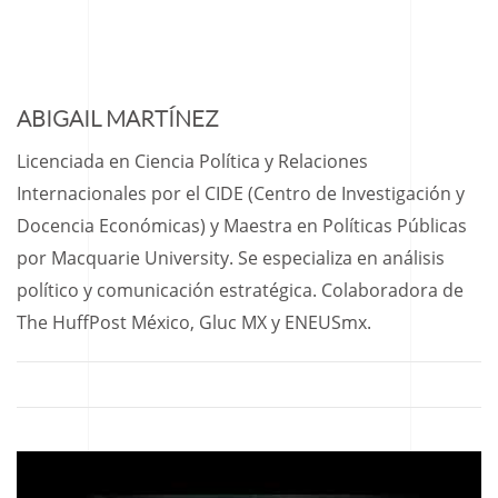
ABIGAIL MARTÍNEZ
Licenciada en Ciencia Política y Relaciones
Internacionales por el CIDE (Centro de Investigación y
Docencia Económicas) y Maestra en Políticas Públicas
por Macquarie University. Se especializa en análisis
político y comunicación estratégica. Colaboradora de
The HuffPost México, Gluc MX y ENEUSmx.