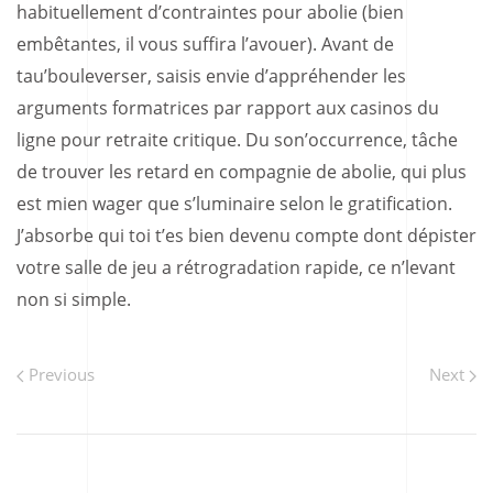
habituellement d’contraintes pour abolie (bien
embêtantes, il vous suffira l’avouer). Avant de
tau’bouleverser, saisis envie d’appréhender les
arguments formatrices par rapport aux casinos du
ligne pour retraite critique. Du son’occurrence, tâche
de trouver les retard en compagnie de abolie, qui plus
est mien wager que s’luminaire selon le gratification.
J’absorbe qui toi t’es bien devenu compte dont dépister
votre salle de jeu a rétrogradation rapide, ce n’levant
non si simple.
Previous
Next