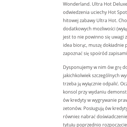
Wonderland. Ultra Hot Deluxe
odwiedzenia uciechy Hot Spot
hitowej zabawy Ultra Hot. Choć
dodatkowych możliwości (wyłą
jest to nie powinno się uwagi 
idea biorąc, muszę dokładnie 
zapoznać się spośród zapisam
Dysponujemy w nim ów grę dos
jakichkolwiek szczególnych 
trzeba ją wyłącznie odpalić. O
konsol przy wydaniu demonstr
ów kredyty w wygrywanie prawd
żetonów. Posługują ów kredyty
również nabrać doświadczenie
tytułu poprzednio rozpoczęc