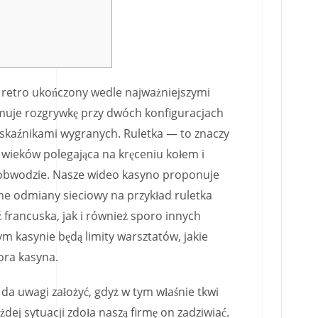
 retro ukończony wedle najważniejszymi
muje rozgrywkę przy dwóch konfiguracjach
skaźnikami wygranych. Ruletka — to znaczy
wieków polegająca na kręceniu kołem i
j obwodzie. Nasze wideo kasyno proponuje
ne odmiany sieciowy na przykład ruletka
francuska, jak i również sporo innych
ym kasynie będą limity warsztatów, jakie
ora kasyna.
 da uwagi założyć, gdyż w tym właśnie tkwi
żdej sytuacji zdoła naszą firmę on zadziwiać.