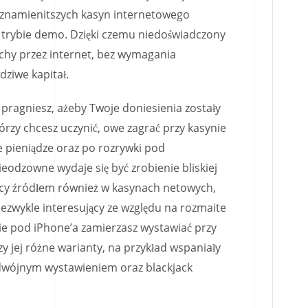
ajznamienitszych kasyn internetowego
w trybie demo. Dzięki czemu niedoświadczony
chy przez internet, bez wymagania
ziwe kapitał.
pragniesz, ażeby Twoje doniesienia zostały
którzy chcesz uczynić, owe zagrać przy kasynie
e pieniądze oraz po rozrywki pod
eodzowne wydaje się być zrobienie bliskiej
dący źródłem również w kasynach netowych,
 niezwykle interesujący ze względu na rozmaite
ie pod iPhone’a zamierzasz wystawiać przy
y jej różne warianty, na przykład wspaniały
odwójnym wystawieniem oraz blackjack