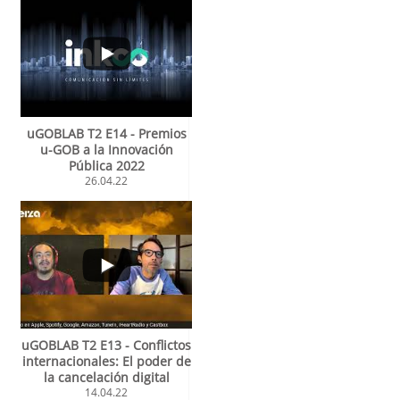
uGOBLAB T2 E14 - Premios
u-GOB a la Innovación
Pública 2022
26.04.22
uGOBLAB T2 E13 - Conflictos
internacionales: El poder de
la cancelación digital
14.04.22