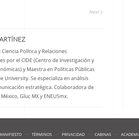
Next
MARTÍNEZ
 Ciencia Política y Relaciones
es por el CIDE (Centro de Investigación y
nómicas) y Maestra en Políticas Públicas
 University. Se especializa en análisis
omunicación estratégica. Colaboradora de
 México, Gluc MX y ENEUSmx.
MANIFIESTO
TÉRMINOS
PRIVACIDAD
CABINAS
ACADEMI