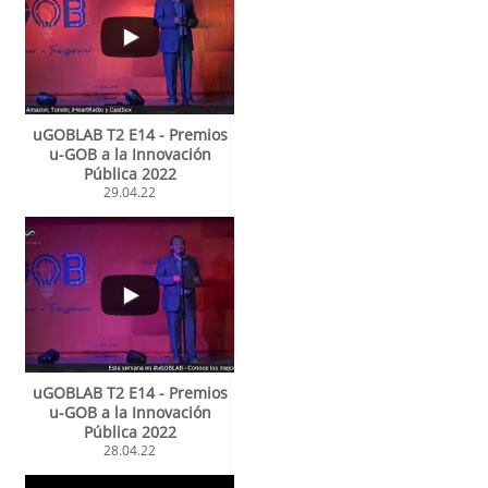
uGOBLAB T2 E14 - Premios
u-GOB a la Innovación
Pública 2022
29.04.22
uGOBLAB T2 E14 - Premios
u-GOB a la Innovación
Pública 2022
28.04.22