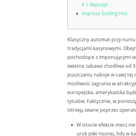
$ 1 depozyt
Impreza Sizzling Hot
Klasyczny automat przy nurtu
tradycjami kasynowymi. Obej
pochodzące z imponującymi w
świetna zabawa chodliwa od 3 
puszczaniu naboje w całej te
możliwość zagrania w atrakcyj
europejska, amerykańska bądź 
tytułów.
Faktycznie, w poniższ
istnieją zwane poprzez operat
W istocie efekcie mecz nie
urok piłki nożnej, hdy w ka