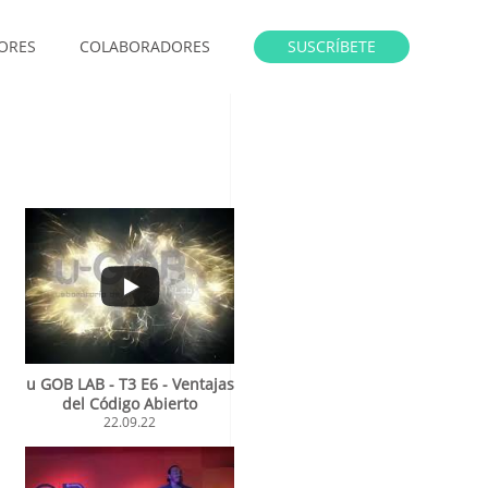
ORES
COLABORADORES
SUSCRÍBETE
u GOB LAB - T3 E6 - Ventajas
del Código Abierto
22.09.22