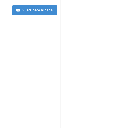
Suscríbete al canal