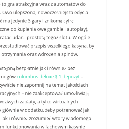
 to gra atrakcyjna wraz z automatów do
. Owo ulepszona, nowocześniejsza edycja
 ma jedynie 3 gary i znikomą cyfrę
czne do kupienia owe gamble i autoplay),
zrażać udaną prostotą tegoż slotu. W ogóle
przestudiować przepis wszelkiego kasyna, by
i otrzymania oraz wdrożenia spinów.
tępną bezpłatnie jak i również bez
wymogów
columbus deluxe $ 1 depozyt
–
czywiście nie zapomnij na temat jakościach
acyjnych – nie zaakceptować umożliwiają
ziwych zapłaty, a tylko wirtualnych
 głównie w dodatku, żeby potrenować jak i
 jak i również zrozumieć wzory wiadomego
iem funkcjonowania w fachowym kasynie