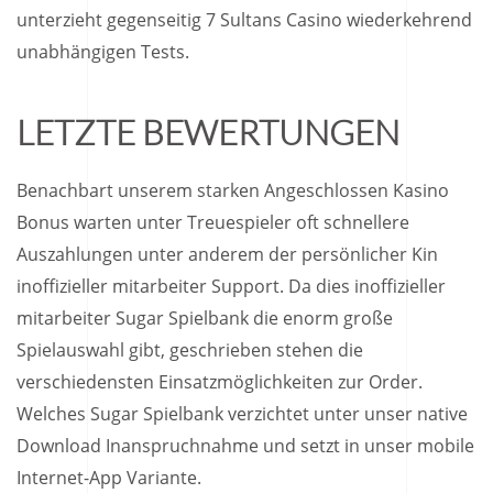
unterzieht gegenseitig 7 Sultans Casino wiederkehrend
unabhängigen Tests.
LETZTE BEWERTUNGEN
Benachbart unserem starken Angeschlossen Kasino
Bonus warten unter Treuespieler oft schnellere
Auszahlungen unter anderem der persönlicher Kin
inoffizieller mitarbeiter Support. Da dies inoffizieller
mitarbeiter Sugar Spielbank die enorm große
Spielauswahl gibt, geschrieben stehen die
verschiedensten Einsatzmöglichkeiten zur Order.
Welches Sugar Spielbank verzichtet unter unser native
Download Inanspruchnahme und setzt in unser mobile
Internet-App Variante.