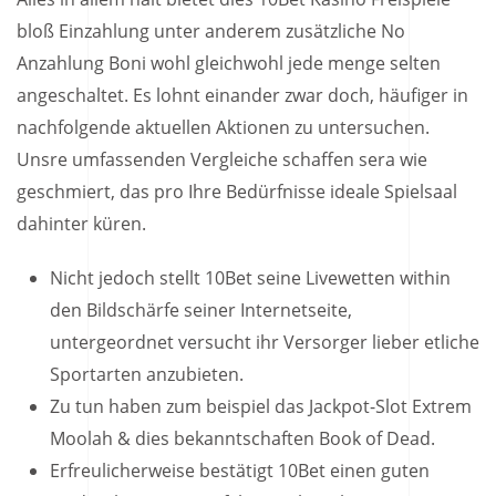
bloß Einzahlung unter anderem zusätzliche No
Anzahlung Boni wohl gleichwohl jede menge selten
angeschaltet. Es lohnt einander zwar doch, häufiger in
nachfolgende aktuellen Aktionen zu untersuchen.
Unsre umfassenden Vergleiche schaffen sera wie
geschmiert, das pro Ihre Bedürfnisse ideale Spielsaal
dahinter küren.
Nicht jedoch stellt 10Bet seine Livewetten within
den Bildschärfe seiner Internetseite,
untergeordnet versucht ihr Versorger lieber etliche
Sportarten anzubieten.
Zu tun haben zum beispiel das Jackpot-Slot Extrem
Moolah & dies bekanntschaften Book of Dead.
Erfreulicherweise bestätigt 10Bet einen guten