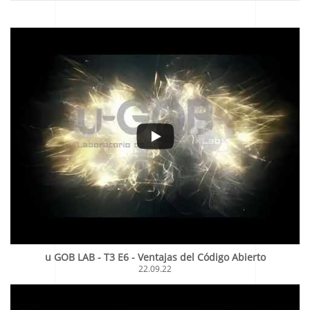
u GOB LAB - T3 E6 - Ventajas del Código Abierto
22.09.22