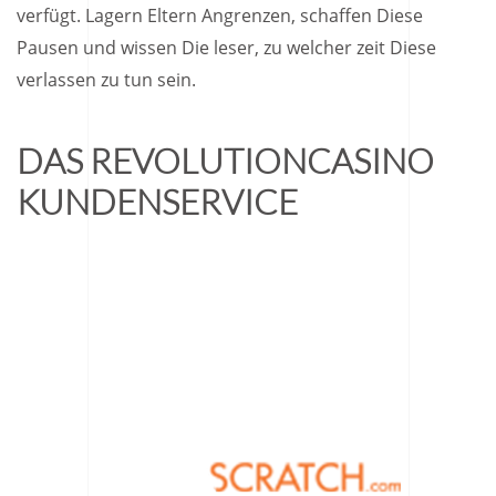
verfügt. Lagern Eltern Angrenzen, schaffen Diese
Pausen und wissen Die leser, zu welcher zeit Diese
verlassen zu tun sein.
DAS REVOLUTIONCASINO
KUNDENSERVICE