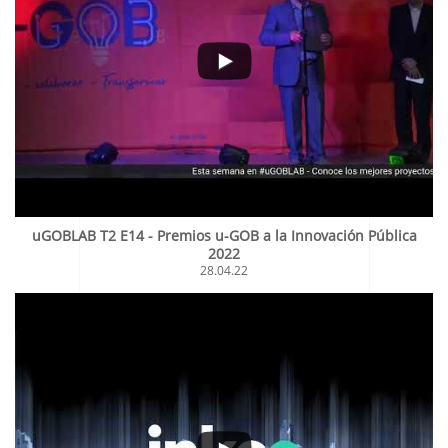
uGOBLAB T2 E14 - Premios u-GOB a la Innovación Pública
2022
28.04.22