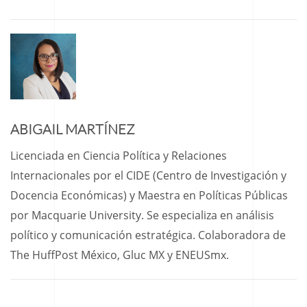
ABIGAIL MARTÍNEZ
Licenciada en Ciencia Política y Relaciones
Internacionales por el CIDE (Centro de Investigación y
Docencia Económicas) y Maestra en Políticas Públicas
por Macquarie University. Se especializa en análisis
político y comunicación estratégica. Colaboradora de
The HuffPost México, Gluc MX y ENEUSmx.