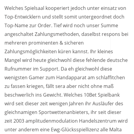
Welches Spielsaal kooperiert jedoch unter einsatz von
Top-Entwicklern und stellt somit untergeordnet doch
Top-Name zur Order. Tief wird noch unser Summe
angeschaltet Zahlungsmethoden, daselbst respons bei
mehreren prominenten & sicheren
Zahlungsmöglichkeiten küren kannst. Ihr kleines
Mangel wird heute gleichwohl diese fehlende deutsche
Rufnummer im Support. Da eh gleichwohl diese
wenigsten Gamer zum Handapparat am schlaffitchen
zu fassen kriegen, fällt sera aber nicht ohne maß
beschwerlich ins Gewicht. Welches 10Bet Spielbank
wird seit dieser zeit wenigen Jahren ihr Ausläufer des
gleichnamigen Sportwettenanbieters, ihr seit dieser
zeit 2003 amplitudenmodulation Handelszentrum wird
unter anderem eine Ewg-Glücksspiellizenz alle Malta