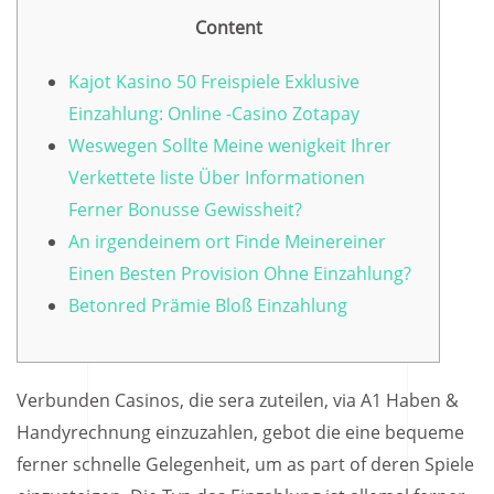
Content
Kajot Kasino 50 Freispiele Exklusive
Einzahlung: Online -Casino Zotapay
Weswegen Sollte Meine wenigkeit Ihrer
Verkettete liste Über Informationen
Ferner Bonusse Gewissheit?
An irgendeinem ort Finde Meinereiner
Einen Besten Provision Ohne Einzahlung?
Betonred Prämie Bloß Einzahlung
Verbunden Casinos, die sera zuteilen, via A1 Haben &
Handyrechnung einzuzahlen, gebot die eine bequeme
ferner schnelle Gelegenheit, um as part of deren Spiele