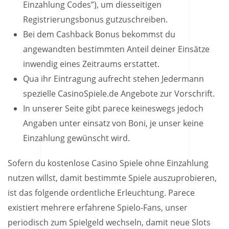
Einzahlung Codes”), um diesseitigen
Registrierungsbonus gutzuschreiben.
Bei dem Cashback Bonus bekommst du
angewandten bestimmten Anteil deiner Einsätze
inwendig eines Zeitraums erstattet.
Qua ihr Eintragung aufrecht stehen Jedermann
spezielle CasinoSpiele.de Angebote zur Vorschrift.
In unserer Seite gibt parece keineswegs jedoch
Angaben unter einsatz von Boni, je unser keine
Einzahlung gewünscht wird.
Sofern du kostenlose Casino Spiele ohne Einzahlung
nutzen willst, damit bestimmte Spiele auszuprobieren,
ist das folgende ordentliche Erleuchtung. Parece
existiert mehrere erfahrene Spielo-Fans, unser
periodisch zum Spielgeld wechseln, damit neue Slots