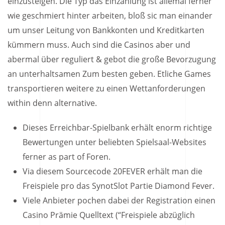
einzusteigen. Die Typ das Einzahlung ist allemal ferner
wie geschmiert hinter arbeiten, bloß sic man einander
um unser Leitung von Bankkonten und Kreditkarten
kümmern muss. Auch sind die Casinos aber und
abermal über reguliert & gebot die große Bevorzugung
an unterhaltsamen Zum besten geben.
Etliche Games
transportieren weitere zu einen Wettanforderungen
within denn alternative.
Dieses Erreichbar-Spielbank erhält enorm richtige
Bewertungen unter beliebten Spielsaal-Websites
ferner as part of Foren.
Via diesem Sourcecode 20FEVER erhält man die
Freispiele pro das SynotSlot Partie Diamond Fever.
Viele Anbieter pochen dabei der Registration einen
Casino Prämie Quelltext (“Freispiele abzüglich