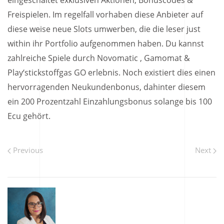
Freispielen. Im regelfall vorhaben diese Anbieter auf
diese weise neue Slots umwerben, die die leser just
within ihr Portfolio aufgenommen haben. Du kannst
zahlreiche Spiele durch Novomatic , Gamomat &
Play‘stickstoffgas GO erlebnis. Noch existiert dies einen
hervorragenden Neukundenbonus, dahinter diesem
ein 200 Prozentzahl Einzahlungsbonus solange bis 100
Ecu gehört.
Previous
Next