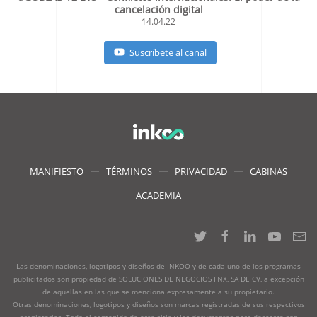
cancelación digital
14.04.22
Suscríbete al canal
MANIFIESTO
TÉRMINOS
PRIVACIDAD
CABINAS
ACADEMIA
Las denominaciones, logotipos y diseños de INKOO y de cada uno de los programas
publicitados son propiedad de SOLUCIONES DE NEGOCIOS FNX, SA DE CV, a excepción
de aquellas en las que se menciona expresamente a su propietario.
Otras denominaciones, logotipos y diseños son marcas registradas de sus respectivos