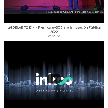
uGOBLAB T2 E14 - Premios u-GOB a la Innovación Pública
2022
28.04.22