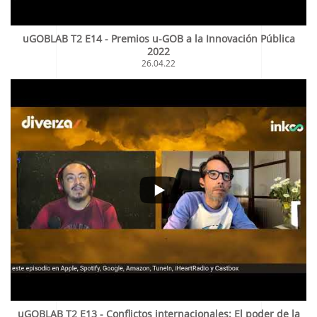
uGOBLAB T2 E14 - Premios u-GOB a la Innovación Pública
2022
26.04.22
uGOBLAB T2 E13 - Conflictos internacionales: El poder de la