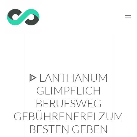
ᐈ LANTHANUM
GLIMPFLICH
BERUFSWEG
GEBÜHRENFREI ZUM
BESTEN GEBEN