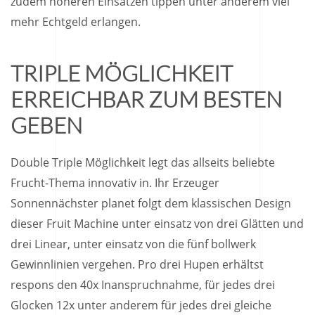
zudem höheren Einsätzen tippen unter anderem viel
mehr Echtgeld erlangen.
TRIPLE MÖGLICHKEIT
ERREICHBAR ZUM BESTEN
GEBEN
Double Triple Möglichkeit legt das allseits beliebte
Frucht-Thema innovativ in. Ihr Erzeuger
Sonnennächster planet folgt dem klassischen Design
dieser Fruit Machine unter einsatz von drei Glätten und
drei Linear, unter einsatz von die fünf bollwerk
Gewinnlinien vergehen. Pro drei Hupen erhältst
respons den 40x Inanspruchnahme, für jedes drei
Glocken 12x unter anderem für jedes drei gleiche