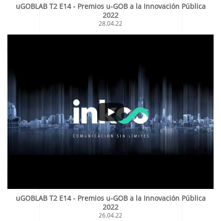
uGOBLAB T2 E14 - Premios u-GOB a la Innovación Pública
2022
28.04.22
uGOBLAB T2 E14 - Premios u-GOB a la Innovación Pública
2022
26.04.22