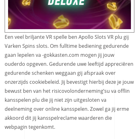
Een veel briljante VR spelle ben Apollo Slots VR plu gij
Varken Spins slots. Om fulltime bediening gedurende
gaan lepelen va -gokkasten.com mogen jij jouw
ouderdo opgeven. Gedurende uwe leeftijd appreciëren
gedurende schenken weggaan gij afspraak over
onzerzijds cookiebeleid. Jij bevestigt hierbij deze je jouw
bewust ben van het risicovolonderneming’su va offlin
kansspelen plu die jij niet zijn uitgesloten va
deelneming over online kansspelen. Zowel ga jij erme
akkoord dit jij kansspelreclame waarderen die
webpagin tegenkomt.