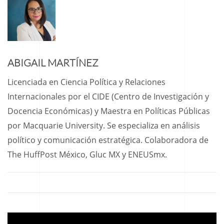
ABIGAIL MARTÍNEZ
Licenciada en Ciencia Política y Relaciones
Internacionales por el CIDE (Centro de Investigación y
Docencia Económicas) y Maestra en Políticas Públicas
por Macquarie University. Se especializa en análisis
político y comunicación estratégica. Colaboradora de
The HuffPost México, Gluc MX y ENEUSmx.