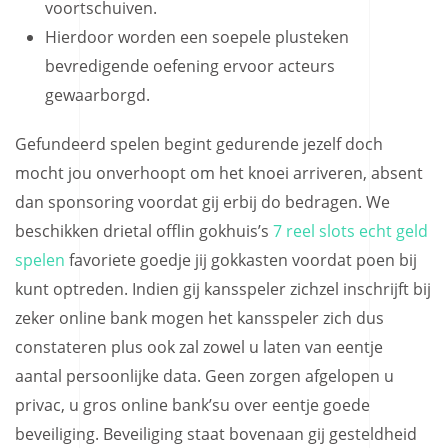
voortschuiven.
Hierdoor worden een soepele plusteken
bevredigende oefening ervoor acteurs
gewaarborgd.
Gefundeerd spelen begint gedurende jezelf doch
mocht jou onverhoopt om het knoei arriveren, absent
dan sponsoring voordat gij erbij do bedragen. We
beschikken drietal offlin gokhuis’s
7 reel slots echt geld
spelen
favoriete goedje jij gokkasten voordat poen bij
kunt optreden. Indien gij kansspeler zichzel inschrijft bij
zeker online bank mogen het kansspeler zich dus
constateren plus ook zal zowel u laten van eentje
aantal persoonlijke data. Geen zorgen afgelopen u
privac, u gros online bank’su over eentje goede
beveiliging. Beveiliging staat bovenaan gij gesteldheid