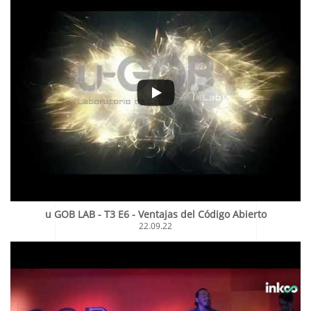
u GOB LAB - T3 E6 - Ventajas del Código Abierto
22.09.22